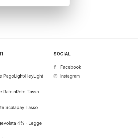
ezione dettagli
. Puoi
l media e per analizzare il
nostri partner che si occupano
azioni che ha fornito loro o
TI
SOCIAL
Facebook
e PagoLight/HeyLight
Instagram
e RateinRete Tasso
ate Scalapay Tasso
gevolata 4% - Legge