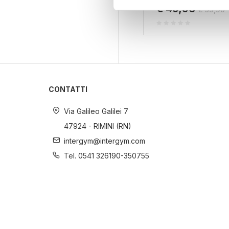
digitali).
€ 49,90
€ 59,90
Approfondisci come vengono el
modificare o ritirare il tuo 
Utilizziamo i cookie per perso
nostro traffico. Condividiamo 
di analisi dei dati web, pubbl
che hanno raccolto dal suo uti
CONTATTI
Via Galileo Galilei 7
47924 - RIMINI (RN)
intergym@intergym.com
Tel. 0541 326190-350755