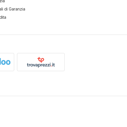
zia
li di Garanzia
dita