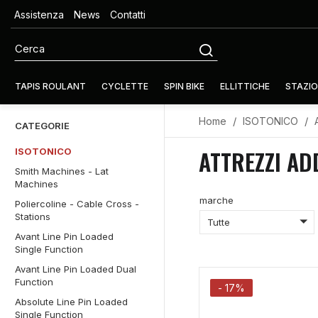
Assistenza
News
Contatti
TAPIS ROULANT
CYCLETTE
SPIN BIKE
ELLITTICHE
STAZIO
Home
ISOTONICO
CATEGORIE
ATTREZZI AD
ISOTONICO
Smith Machines - Lat
Machines
marche
Poliercoline - Cable Cross -
Stations
Tutte
Avant Line Pin Loaded
Single Function
Avant Line Pin Loaded Dual
Function
- 17%
Absolute Line Pin Loaded
Single Function