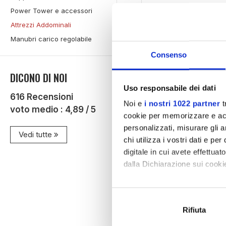
Power Tower e accessori
- 17%
Attrezzi Addominali
Manubri carico regolabile
Consenso
DICONO DI NOI
Uso responsabile dei dati
616
Recensioni
Noi e
i nostri 1022 partner
t
voto medio :
4,89
/ 5
cookie per memorizzare e acce
personalizzati, misurare gli an
Vedi tutte
chi utilizza i vostri dati e pe
digitale in cui avete effettua
dalla Dichiarazione sui cookie
Con il tuo consenso, vorrem
raccogliere informazi
AB CRUNCH MASTER
Rifiuta
Identificare il tuo di
Disponibile