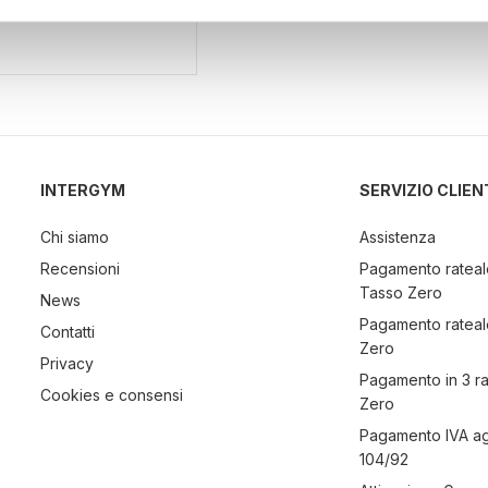
aborati i tuoi dati personali e imposta le tue preferenze nella
s
consenso in qualsiasi momento dalla Dichiarazione sui cookie.
nalizzare contenuti ed annunci, per fornire funzionalità dei socia
inoltre informazioni sul modo in cui utilizza il nostro sito con i 
icità e social media, i quali potrebbero combinarle con altre inform
lizzo dei loro servizi.
INTERGYM
SERVIZIO CLIEN
Chi siamo
Assistenza
Recensioni
Pagamento rateal
Tasso Zero
News
Pagamento rateal
Contatti
Zero
Privacy
Pagamento in 3 r
Cookies e consensi
Zero
Pagamento IVA a
104/92