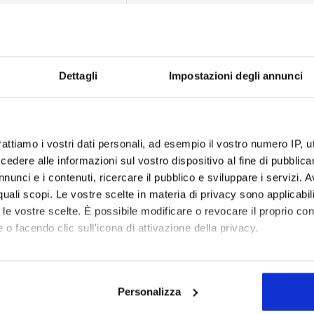
Dettagli
Impostazioni degli annunci
rattiamo i vostri dati personali, ad esempio il vostro numero IP, 
dere alle informazioni sul vostro dispositivo al fine di pubblica
nunci e i contenuti, ricercare il pubblico e sviluppare i servizi. A
r quali scopi. Le vostre scelte in materia di privacy sono applicabi
to le vostre scelte. È possibile modificare o revocare il proprio 
 o facendo clic sull'icona di attivazione della privacy.
mo anche:
oni sulla tua posizione geografica, con un'approssimazione di qu
 EVERFIT
Personalizza
spositivo, scansionandolo attivamente alla ricerca di caratteristich