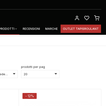
 PRODOTTI
RECENSIONI
MARCHE
OUTLET TAPISROULANT
prodotti per pag
Prezzo Discedente
20
- 12%