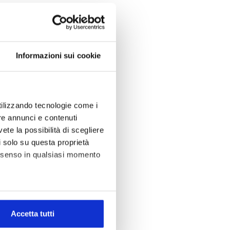
Informazioni sui cookie
utilizzando tecnologie come i
re annunci e contenuti
vete la possibilità di scegliere
li solo su questa proprietà
consenso in qualsiasi momento
alche metro,
Accetta tutti
e specifiche (impronte