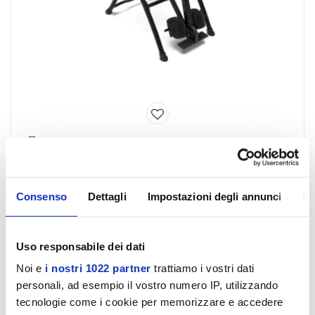
Spese gratis
Panca ad inversione GBX 3000
Disponibile
Consenso
Dettagli
Impostazioni degli annunci
In
€ 399,00
Uso responsabile dei dati
Noi e
i nostri 1022 partner
trattiamo i vostri dati
- 16%
personali, ad esempio il vostro numero IP, utilizzando
tecnologie come i cookie per memorizzare e accedere