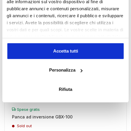
alle informazioni sul vostro dispositivo al fine di
pubblicare annunci e contenuti personalizzati, misurare
gli annunci e i contenuti, ricercare il pubblico e sviluppare
i servizi. Avete la possibilità di scegliere chi utilizza i
vostri dati e per quali scopi. Le vostre scelte in materia di
privacy sono applicabili solo su questa proprietà digitale
in cui avete effettuato le vostre scelte. È possibile
modificare o revocare il proprio consenso in qualsiasi
Accetta tutti
momento dalla Dichiarazione sui cookie o facendo clic
sull'icona di attivazione della privacy.
Personalizza
Con il tuo consenso, vorremmo anche:
raccogliere informazioni sulla tua posizione
Rifiuta
geografica, con un'approssimazione di qualche
metro,
Identificare il tuo dispositivo, scansionandolo
Spese gratis
attivamente alla ricerca di caratteristiche specifiche
Panca ad inversione GBX-100
(impronte digitali).
Sold out
Approfondisci come vengono elaborati i tuoi dati personali