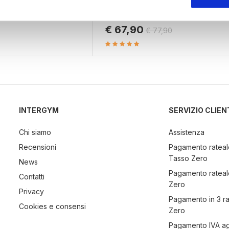
Disponibile
aborati i tuoi dati personali e imposta le tue preferenze nella
s
€ 67,90
€ 77,90
consenso in qualsiasi momento dalla Dichiarazione sui cookie.
nalizzare contenuti ed annunci, per fornire funzionalità dei socia
inoltre informazioni sul modo in cui utilizza il nostro sito con i 
icità e social media, i quali potrebbero combinarle con altre inform
lizzo dei loro servizi.
INTERGYM
SERVIZIO CLIEN
Chi siamo
Assistenza
Recensioni
Pagamento rateal
Tasso Zero
News
Pagamento rateal
Contatti
Zero
Privacy
Pagamento in 3 r
Cookies e consensi
Zero
Pagamento IVA a