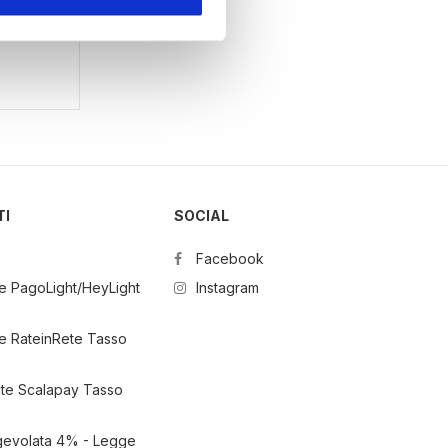
ezione dettagli
. Puoi
l media e per analizzare il
nostri partner che si occupano
azioni che ha fornito loro o
TI
SOCIAL
Facebook
e PagoLight/HeyLight
Instagram
e RateinRete Tasso
ate Scalapay Tasso
gevolata 4% - Legge