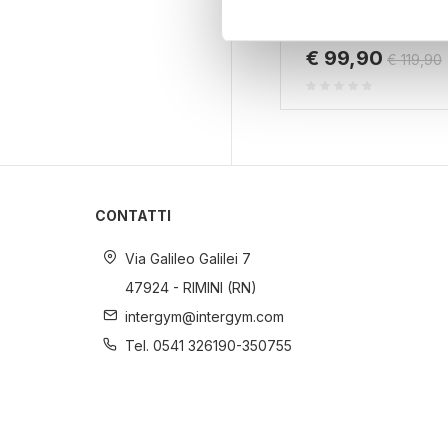
digitali).
Disponibile
Approfondisci come vengono el
€ 99,90
€ 119,90
modificare o ritirare il tuo 
Utilizziamo i cookie per perso
nostro traffico. Condividiamo 
di analisi dei dati web, pubbl
che hanno raccolto dal suo uti
CONTATTI
Via Galileo Galilei 7
47924 - RIMINI (RN)
intergym@intergym.com
Tel. 0541 326190-350755