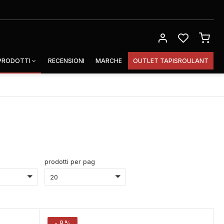
 PRODOTTI
RECENSIONI
MARCHE
OUTLET TAPISROULANT
prodotti per pag
20
- 8%