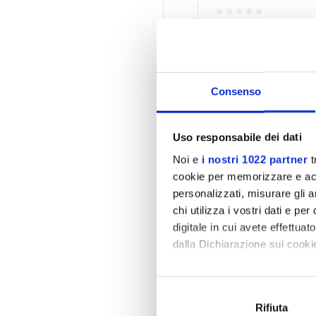
- 17%
Consenso
Uso responsabile dei dati
Noi e
i nostri 1022 partner
t
cookie per memorizzare e acce
personalizzati, misurare gli an
chi utilizza i vostri dati e pe
digitale in cui avete effettua
dalla Dichiarazione sui cookie
Con il tuo consenso, vorrem
raccogliere informazi
Rifiuta
Identificare il tuo di
Step Twist Everfit