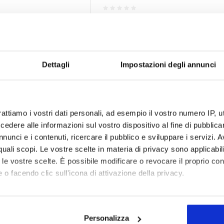
- 13%
Dettagli
Impostazioni degli annunci
rattiamo i vostri dati personali, ad esempio il vostro numero IP, 
dere alle informazioni sul vostro dispositivo al fine di pubblica
nunci e i contenuti, ricercare il pubblico e sviluppare i servizi. A
r quali scopi. Le vostre scelte in materia di privacy sono applicabi
to le vostre scelte. È possibile modificare o revocare il proprio 
 o facendo clic sull'icona di attivazione della privacy.
mo anche:
oni sulla tua posizione geografica, con un'approssimazione di qu
Personalizza
spositivo, scansionandolo attivamente alla ricerca di caratteristich
Step-Up Everfit