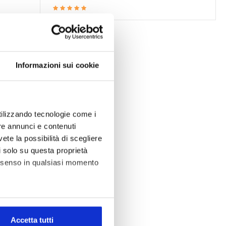
Informazioni sui cookie
utilizzando tecnologie come i
re annunci e contenuti
vete la possibilità di scegliere
li solo su questa proprietà
consenso in qualsiasi momento
alche metro,
Accetta tutti
e specifiche (impronte