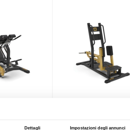
Spese gratis
on FWX-10500
Standing Abductor FWX-10700
Sold out
Dettagli
Impostazioni degli annunci