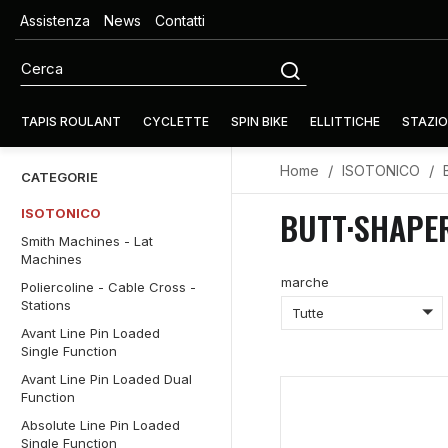
Assistenza
News
Contatti
TAPIS ROULANT
CYCLETTE
SPIN BIKE
ELLITTICHE
STAZIO
Home
ISOTONICO
CATEGORIE
BUTT·SHAPER
ISOTONICO
Smith Machines - Lat
Machines
marche
Poliercoline - Cable Cross -
Stations
Tutte
Avant Line Pin Loaded
Single Function
Avant Line Pin Loaded Dual
Function
Absolute Line Pin Loaded
Single Function