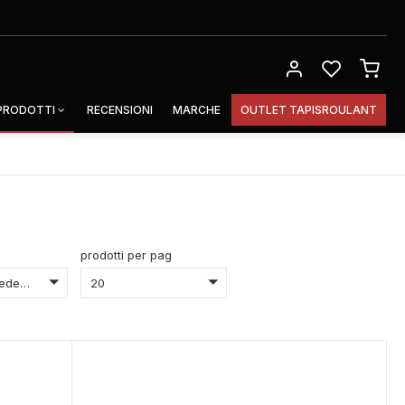
 PRODOTTI
RECENSIONI
MARCHE
OUTLET TAPISROULANT
prodotti per pag
Prezzo Discedente
20