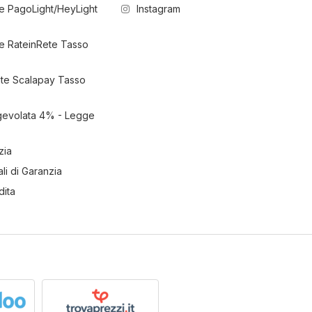
e PagoLight/HeyLight
Instagram
e RateinRete Tasso
ate Scalapay Tasso
gevolata 4% - Legge
zia
li di Garanzia
dita