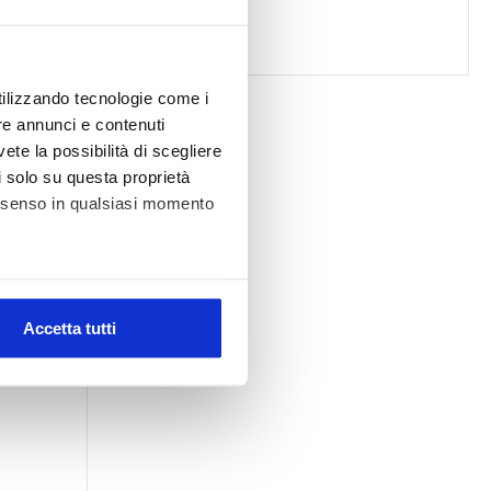
€ 1.899,00
utilizzando tecnologie come i
re annunci e contenuti
vete la possibilità di scegliere
li solo su questa proprietà
consenso in qualsiasi momento
alche metro,
Accetta tutti
e specifiche (impronte
ezione dettagli
. Puoi
l media e per analizzare il