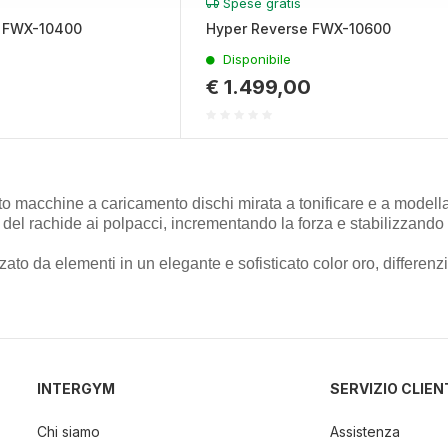
Spese gratis
inoltre informazioni sul modo in cui utilizza il nostro sito con i 
t FWX-10400
Hyper Reverse FWX-10600
icità e social media, i quali potrebbero combinarle con altre inform
lizzo dei loro servizi.
Disponibile
€ 1.499,00
to macchine a caricamento dischi mirata a tonificare e a modellar
ri del rachide ai polpacci, incrementando la forza e stabilizzando 
zzato da elementi in un elegante e sofisticato color oro, differen
INTERGYM
SERVIZIO CLIEN
Chi siamo
Assistenza