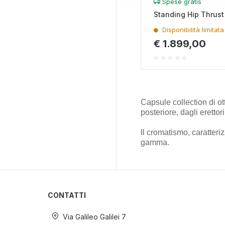
Spese gratis
nostro traffico. Condividiamo 
Standing Hip Thrus
di analisi dei dati web, pubbl
che hanno raccolto dal suo uti
Disponibilità limitata
€ 1.899,00
Capsule collection di ot
posteriore, dagli eretto
Il cromatismo, caratteri
gamma.
CONTATTI
Via Galileo Galilei 7