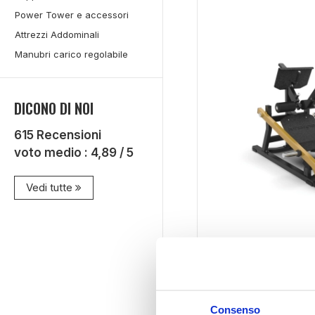
Power Tower e accessori
Attrezzi Addominali
Manubri carico regolabile
DICONO DI NOI
615
Recensioni
voto medio :
4,89
/ 5
Vedi tutte
Spese gratis
Dual Hyper Extensi
Disponibilità limitata
Consenso