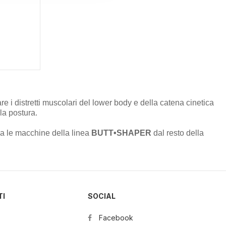
nostri partner che si occupano
azioni che ha fornito loro o
e i distretti muscolari del lower body e della catena cinetica
la postura.
zia le macchine della linea
BUTT•SHAPER
dal resto della
TI
SOCIAL
Facebook