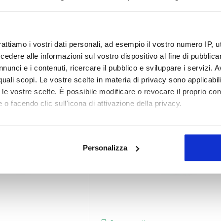
€ 1.979,00
rattiamo i vostri dati personali, ad esempio il vostro numero IP, 
dere alle informazioni sul vostro dispositivo al fine di pubblica
nunci e i contenuti, ricercare il pubblico e sviluppare i servizi. A
r quali scopi. Le vostre scelte in materia di privacy sono applicabi
to le vostre scelte. È possibile modificare o revocare il proprio 
 o facendo clic sull'icona di attivazione della privacy.
mo anche:
oni sulla tua posizione geografica, con un'approssimazione di qu
Personalizza
spositivo, scansionandolo attivamente alla ricerca di caratteristich
aborati i tuoi dati personali e imposta le tue preferenze nella
s
consenso in qualsiasi momento dalla Dichiarazione sui cookie.
nalizzare contenuti ed annunci, per fornire funzionalità dei socia