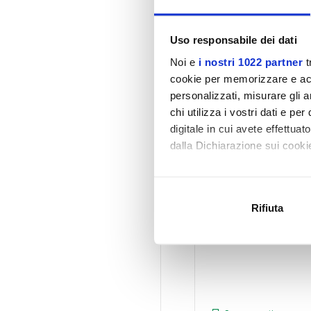
€ 2.219,00
Uso responsabile dei dati
Noi e
i nostri 1022 partner
t
cookie per memorizzare e acce
personalizzati, misurare gli an
chi utilizza i vostri dati e pe
digitale in cui avete effettua
dalla Dichiarazione sui cookie
Con il tuo consenso, vorrem
raccogliere informazi
Rifiuta
Identificare il tuo di
digitali).
Approfondisci come vengono el
modificare o ritirare il tuo 
Utilizziamo i cookie per perso