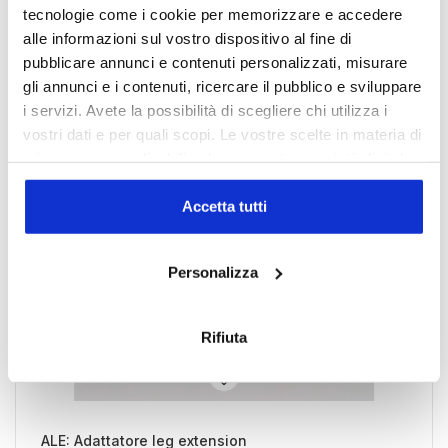
tecnologie come i cookie per memorizzare e accedere
alle informazioni sul vostro dispositivo al fine di
pubblicare annunci e contenuti personalizzati, misurare
gli annunci e i contenuti, ricercare il pubblico e sviluppare
i servizi. Avete la possibilità di scegliere chi utilizza i
vostri dati e per quali scopi. Le vostre scelte in materia di
privacy sono applicabili solo su questa proprietà digitale
in cui avete effettuato le vostre scelte. È possibile
modificare o revocare il proprio consenso in qualsiasi
Accetta tutti
momento dalla Dichiarazione sui cookie o facendo clic
sull'icona di attivazione della privacy.
Personalizza
Con il tuo consenso, vorremmo anche:
raccogliere informazioni sulla tua posizione
Rifiuta
geografica, con un'approssimazione di qualche
metro,
Identificare il tuo dispositivo, scansionandolo
attivamente alla ricerca di caratteristiche specifiche
ALE: Adattatore leg extension