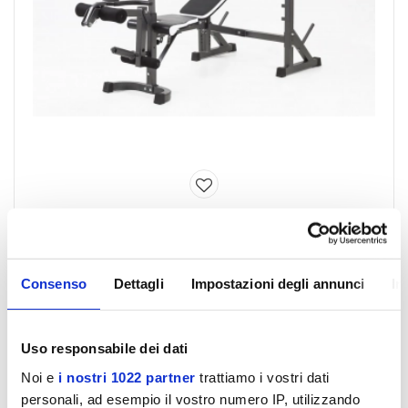
Spese gratis
Panca con supporto bilanciere WBX-90
Disponibile
Consenso
Dettagli
Impostazioni degli annunci
In
€ 299,00
€ 349,00
Uso responsabile dei dati
Noi e
i nostri 1022 partner
trattiamo i vostri dati
- 25%
personali, ad esempio il vostro numero IP, utilizzando