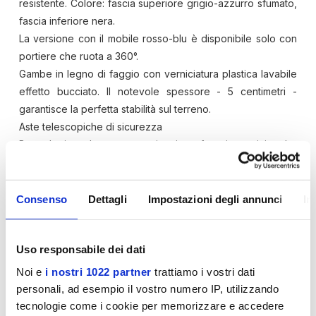
resistente. Colore: fascia superiore grigio-azzurro sfumato,
fascia inferiore nera.
La versione con il mobile rosso-blu è disponibile solo con
portiere che ruota a 360°.
Gambe in legno di faggio con verniciatura plastica lavabile
effetto bucciato. Il notevole spessore - 5 centimetri -
garantisce la perfetta stabilità sul terreno.
Aste telescopiche di sicurezza
Boccole in nylon con cuscinetti a sfera in acciaio che
migliorano notevolmente la scorrevolezza delle aste:
aumenta la velocità, e quindi la piacevolezza, del gioco,
mentre diminuiscono le sollecitazioni ai polsi dei giocatori.
Consenso
Dettagli
Impostazioni degli annunci
In
Ometti monocolore in materiale plastico (moplen) fissati alle
aste con stampaggio diretto: mantengono perfettamente la
Uso responsabile dei dati
posizione. Colori delle squadre: blu / rosso.
Campo di gioco in vetro temperato (spessore mm. 5) con
Noi e
i nostri 1022 partner
trattiamo i vostri dati
fermavetro di nuova concezione: digradano perfettamente
personali, ad esempio il vostro numero IP, utilizzando
verso il campo gioco senza creare scalini.
tecnologie come i cookie per memorizzare e accedere