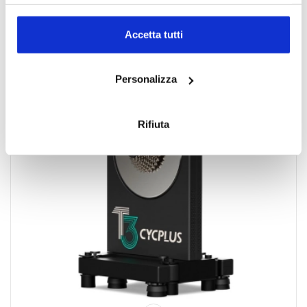
privacy sono applicabili solo su questa proprietà digitale
in cui avete effettuato le vostre scelte. È possibile
modificare o revocare il proprio consenso in qualsiasi
Accetta tutti
- 42%
momento dalla Dichiarazione sui cookie o facendo clic
sull'icona di attivazione della privacy.
Personalizza
Con il tuo consenso, vorremmo anche:
raccogliere informazioni sulla tua posizione
Rifiuta
geografica, con un'approssimazione di qualche
metro,
Identificare il tuo dispositivo, scansionandolo
attivamente alla ricerca di caratteristiche specifiche
(impronte digitali).
Approfondisci come vengono elaborati i tuoi dati personali
e imposta le tue preferenze nella
sezione dettagli
. Puoi
modificare o ritirare il tuo consenso in qualsiasi momento
dalla Dichiarazione sui cookie.
Utilizziamo i cookie per personalizzare contenuti ed