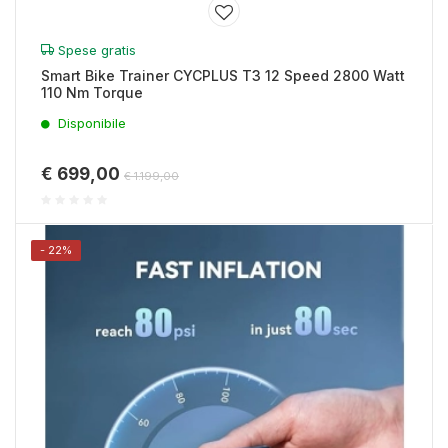
annunci, per fornire funzionalità dei social media e per
analizzare il nostro traffico. Condividiamo inoltre
Spese gratis
informazioni sul modo in cui utilizza il nostro sito con i
Smart Bike Trainer CYCPLUS T3 12 Speed 2800 Watt
nostri partner che si occupano di analisi dei dati web,
110 Nm Torque
pubblicità e social media, i quali potrebbero combinarle
Disponibile
con altre informazioni che ha fornito loro o che hanno
raccolto dal suo utilizzo dei loro servizi.
€ 699,00
€ 1.199,00
- 22%