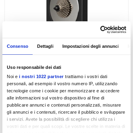
Consenso
Dettagli
Impostazioni degli annunci
In
Uso responsabile dei dati
Noi e
i nostri 1022 partner
trattiamo i vostri dati
personali, ad esempio il vostro numero IP, utilizzando
tecnologie come i cookie per memorizzare e accedere
Spese gratis
alle informazioni sul vostro dispositivo al fine di
Smart Bike Trainer CYCPLUS T3 11 Speed 2800 Watt
110 Nm Torque
pubblicare annunci e contenuti personalizzati, misurare
gli annunci e i contenuti, ricercare il pubblico e sviluppare
Disponibile
i servizi. Avete la possibilità di scegliere chi utilizza i
vostri dati e per quali scopi. Le vostre scelte in materia di
€ 699,00
€ 1.199,00