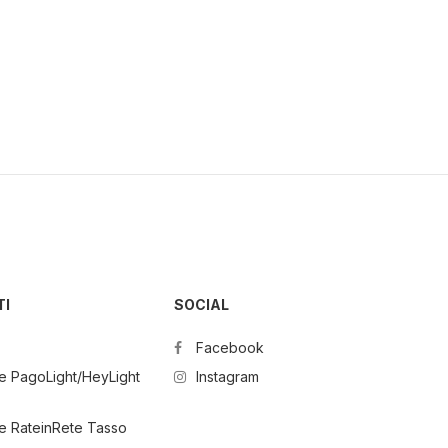
TI
SOCIAL
Facebook
e PagoLight/HeyLight
Instagram
e RateinRete Tasso