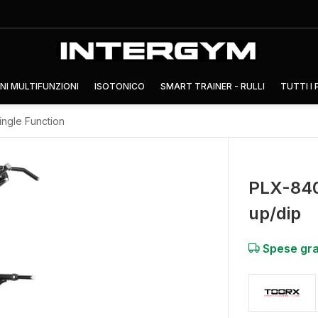
NI MULTIFUNZIONI
ISOTONICO
SMART TRAINER - RULLI
TUTTI I
ingle Function
PLX-8400
up/dip
Spese gra