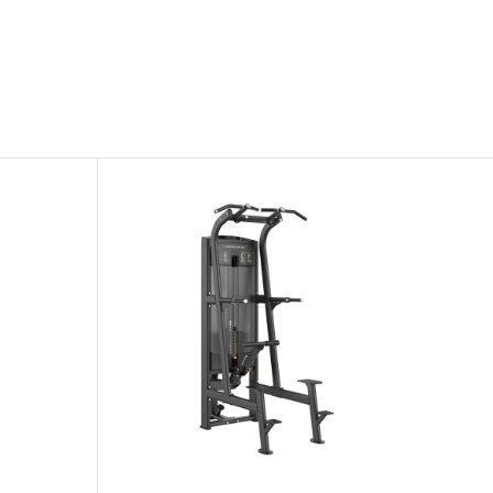
di analisi dei dati web, pubbl
che hanno raccolto dal suo uti