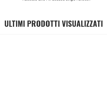
icità e social media, i quali potrebbero combinarle con altre inform
lizzo dei loro servizi.
ULTIMI PRODOTTI VISUALIZZATI