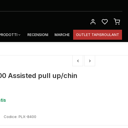
 PRODOTTI
RECENSIONI
MARCHE
OUTLET TAPISROULANT
 Assisted pull up/chin
tis
Codice:
PLX-8400