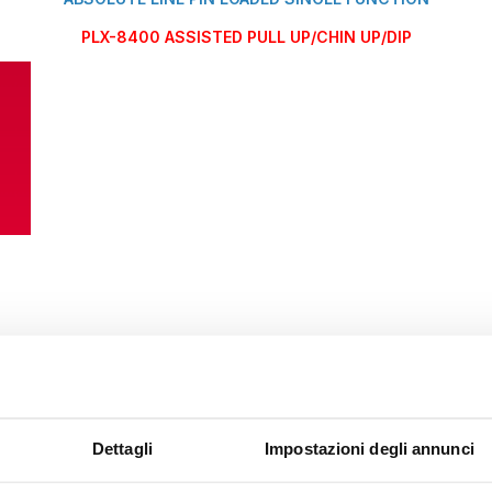
PLX-8400 ASSISTED PULL UP/CHIN UP/DIP
Dettagli
Impostazioni degli annunci
iaio
pulegge
realizzate in POM, materiale con ottime caratteristiche di sco