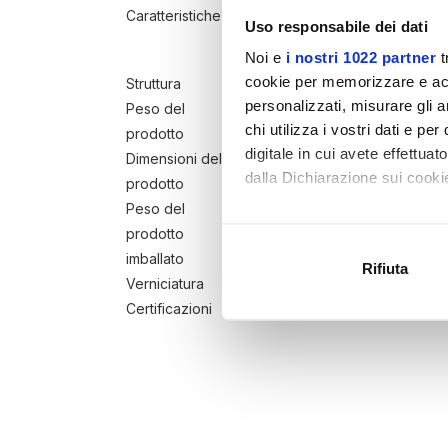
Caratteristiche
cuscinetti PREMIUM GRADE
Uso responsabile dei dati
Regolazioni
pedana rich
Noi e
i nostri 1022 partner
t
cookie per memorizzare e acce
Struttura
tubolare in acciaio a sezione
personalizzati, misurare gli an
Peso del
221 kg
chi utilizza i vostri dati e pe
prodotto
digitale in cui avete effettua
Dimensioni del
1745x1195x2430 mm
dalla Dichiarazione sui cookie
prodotto
Peso del
Con il tuo consenso, vorrem
prodotto
242 kg ( dimensione imballi
raccogliere informazi
imballato
Rifiuta
Identificare il tuo di
Verniciatura
doppia a polveri epossidiche, a
digitali).
Certificazioni
EN20957-1 / EN957-2 classe S
Approfondisci come vengono el
modificare o ritirare il tuo 
Utilizziamo i cookie per perso
nostro traffico. Condividiamo 