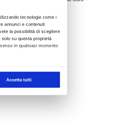
utilizzando tecnologie come i
re annunci e contenuti
 mm
vete la possibilità di scegliere
li solo su questa proprietà
consenso in qualsiasi momento
285*150*23mm + 410*150*92mm)
alche metro,
Accetta tutti
e specifiche (impronte
ezione dettagli
. Puoi
l media e per analizzare il
nostri partner che si occupano