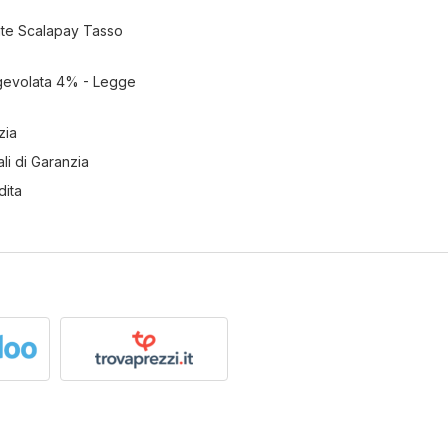
ate Scalapay Tasso
gevolata 4% - Legge
zia
li di Garanzia
dita