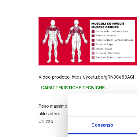
Video prodotto:
https://youtu.be/gRN3Ce88AGI
CARATTERISTICHE TECNICHE:
Peso massimo
120 Kg
utilizzatore
Utilizzo
PROFESSIONALE
Consenso
Pacco pesi
90 kg in acc
Sistema di carrucole/