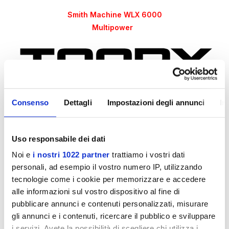
Smith Machine WLX 6000
Multipower
Linea Professional per utilizzo intensivo in Palestre,
Consenso
Dettagli
Impostazioni degli annunci
In
Sale Fitness e Centri sportivi.
**PER PALESTRE - CHIEDERE PREVENTIVO**
Uso responsabile dei dati
Noi e
i nostri 1022 partner
trattiamo i vostri dati
CARATTERISTICHE TECNICHE:
personali, ad esempio il vostro numero IP, utilizzando
tecnologie come i cookie per memorizzare e accedere
Struttura tubolare in acciaio rinforzato a sezione ovale
alle informazioni sul vostro dispositivo al fine di
100x50 mm - spessore 3 mm
pubblicare annunci e contenuti personalizzati, misurare
Verniciatura doppia a polveri epossidiche, antigraffio
gli annunci e i contenuti, ricercare il pubblico e sviluppare
Supporti bilanciere montati su cuscinetti a sfera HIGH
i servizi. Avete la possibilità di scegliere chi utilizza i