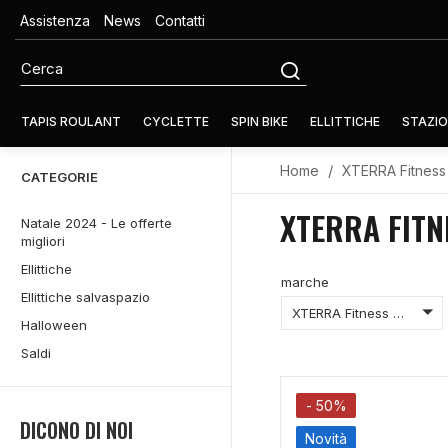
Assistenza
News
Contatti
TAPIS ROULANT
CYCLETTE
SPIN BIKE
ELLITTICHE
STAZIO
Home
XTERRA Fitness
CATEGORIE
XTERRA FITN
Natale 2024 - Le offerte
migliori
Ellittiche
marche
Ellittiche salvaspazio
XTERRA Fitness Equipment
Halloween
Saldi
- 50%
DICONO DI NOI
Novità