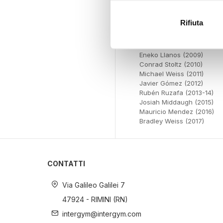
Con il tuo consenso, vorrem
Eneko Llanos (2003-04)
raccogliere informazi
Nicolas Lebrun (2005)
Rifiuta
Hamish Carter (2006)
Identificare il tuo di
Conrad Stoltz (2007)
digitali).
Ruben Ruzafa (2008)
Approfondisci come vengono el
Eneko Llanos (2009)
Conrad Stoltz (2010)
modificare o ritirare il tuo 
Michael Weiss (2011)
Javier Gómez (2012)
Utilizziamo i cookie per perso
Rubén Ruzafa (2013-14)
nostro traffico. Condividiamo 
Josiah Middaugh (2015)
Mauricio Mendez (2016)
di analisi dei dati web, pubbl
Bradley Weiss (2017)
che hanno raccolto dal suo uti
CONTATTI
Via Galileo Galilei 7
47924 - RIMINI (RN)
intergym@intergym.com