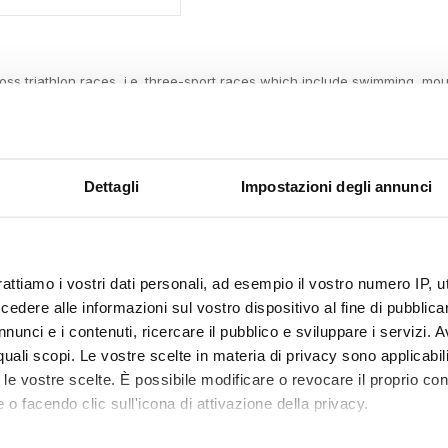
cross triathlon races, i.e. three-sport races which include swimming, mo
mited. The XTERRA race series is the best-known series of cross triath
[citation needed]
awaiian island of Maui as the Aquaterra, and was later renamed the 
cle (the Nissan Xterra) in 1999 after the race and was the race series'
Dettagli
Impostazioni degli annunci
istances can vary widely depending on the terrain available. The target
wim, 30 km mountain biking, 11 km trail run
rattiamo i vostri dati personali, ad esempio il vostro numero IP, 
ountain biking, 5 km trail Run
dere alle informazioni sul vostro dispositivo al fine di pubblica
ort distances are often used as miles yielding a 1/2 mile (805 m) swim, 1
nunci e i contenuti, ricercare il pubblico e sviluppare i servizi. A
men's Xterra Triathlon
r quali scopi. Le vostre scelte in materia di privacy sono applicabi
to le vostre scelte. È possibile modificare o revocare il proprio 
 o facendo clic sull'icona di attivazione della privacy.