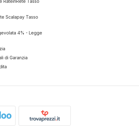
e RateinRete Tasso
ate Scalapay Tasso
gevolata 4% - Legge
zia
li di Garanzia
dita