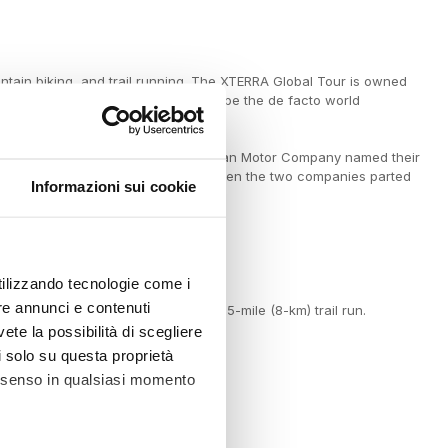
untain biking, and trail running. The XTERRA Global Tour is owned
lons, and is considered by most to be the de facto world
XTERRA. The Japanese automaker Nissan Motor Company named their
 primary sponsor from 1998 to 2006, when the two companies parted
Informazioni sui cookie
 distances are as follows:
utilizzando tecnologie come i
re annunci e contenuti
5 mile (24 km) mountain bike, and a 5-mile (8-km) trail run.
vete la possibilità di scegliere
li solo su questa proprietà
consenso in qualsiasi momento