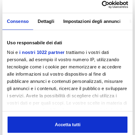
Video prodotto:
https://youtu.be/sN7SPUxLBD4
HSX 3000
: fa parte della Chrono Pro Line di Toorx questo
Consenso
Dettagli
Impostazioni degli annunci
In
richiestissimo attrezzo con doppia funzione, hack squat e
leg press, ideale per gli ambienti di allenamento in cui lo
spazio è un fattore chiave, così come la qualità e le
Uso responsabile dei dati
prestazioni, che si posizionano ai massimi livelli del
Noi e
i nostri 1022 partner
trattiamo i vostri dati
mercato.
personali, ad esempio il vostro numero IP, utilizzando
tecnologie come i cookie per memorizzare e accedere
CARATTERISTICHE TECNICHE:
alle informazioni sul vostro dispositivo al fine di
pubblicare annunci e contenuti personalizzati, misurare
PESO MASSIMO STRUTTURA (UTILIZZATORE + CARICO
gli annunci e i contenuti, ricercare il pubblico e sviluppare
PESI) 500 Kg
i servizi. Avete la possibilità di scegliere chi utilizza i
DIMENSIONI PRODOTTO 2210x1070x1775 mm
vostri dati e per quali scopi. Le vostre scelte in materia di
STRUTTURA TUBOLARE in acciaio rinforzato a
privacy sono applicabili solo su questa proprietà digitale
sezione rettangolare 70x50x2,5 mm, 50x100x2.5 mm e
in cui avete effettuato le vostre scelte. È possibile
quadrata 50x50x3 mm, 50x50x2,5mm, 50x50x2 mm
modificare o revocare il proprio consenso in qualsiasi
Accetta tutti
DOTAZIONI/NOTE 2-IN-1 leg press, hack squat. Maniglie
momento dalla Dichiarazione sui cookie o facendo clic