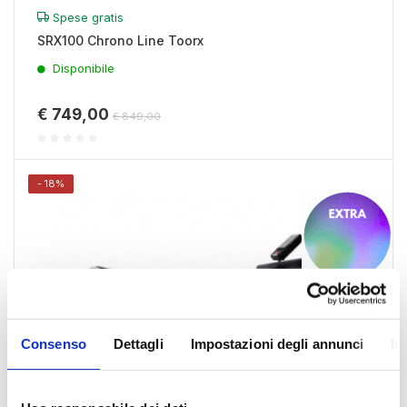
Spese gratis
SRX100 Chrono Line Toorx
Disponibile
€ 749,00
€ 849,00
- 18%
Consenso
Dettagli
Impostazioni degli annunci
In