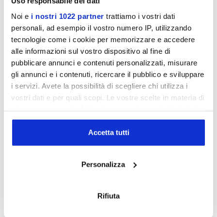
Uso responsabile dei dati
Noi e
i nostri 1022 partner
trattiamo i vostri dati
personali, ad esempio il vostro numero IP, utilizzando
tecnologie come i cookie per memorizzare e accedere
alle informazioni sul vostro dispositivo al fine di
pubblicare annunci e contenuti personalizzati, misurare
gli annunci e i contenuti, ricercare il pubblico e sviluppare
i servizi. Avete la possibilità di scegliere chi utilizza i
Spese gratis
vostri dati e per quali scopi. Le vostre scelte in materia di
SRX 70 S TOORX
privacy sono applicabili solo su questa proprietà digitale
in cui avete effettuato le vostre scelte. È possibile
Disponibile
modificare o revocare il proprio consenso in qualsiasi
Accetta tutti
momento dalla Dichiarazione sui cookie o facendo clic
€ 449,00
€ 549,00
sull'icona di attivazione della privacy.
Personalizza
Con il tuo consenso, vorremmo anche:
- 13%
raccogliere informazioni sulla tua posizione
Rifiuta
geografica, con un'approssimazione di qualche
metro,