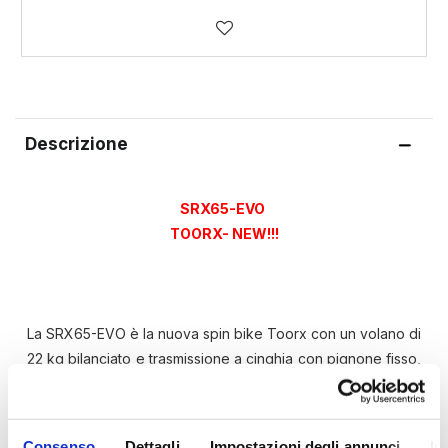
Descrizione
SRX65-EVO
TOORX- NEW!!!
La SRX65-EVO è la nuova spin bike Toorx con un volano di
22 kg bilanciato e trasmissione a cinghia con pignone fisso,
dotata di un telaio di generose dimensioni ed una linea più
sportiva ed accattivante.
Consenso
Dettagli
Impostazioni degli annunci
In