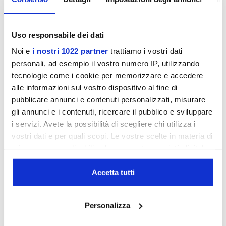
CARATTERISTICHE TECNICHE:
Trasmissione a cinghia con pignone fisso
Uso responsabile dei dati
Sistema di frenaggio/resistenza a tampone con feltri.
Noi e
i nostri 1022 partner
trattiamo i vostri dati
Dotato di freno di sicurezza per il bloccaggio rapido del
personali, ad esempio il vostro numero IP, utilizzando
volano
tecnologie come i cookie per memorizzare e accedere
Massa volanica peso 22 kg (bilanciato)
alle informazioni sul vostro dispositivo al fine di
Peso massimo utilizzatore 125 Kg
pubblicare annunci e contenuti personalizzati, misurare
Computer con LCD distanza, tempo, calorie, pulse,
gli annunci e i contenuti, ricercare il pubblico e sviluppare
velocità, RPM
i servizi. Avete la possibilità di scegliere chi utilizza i
Console display LCD
vostri dati e per quali scopi. Le vostre scelte in materia di
Sella bicolore con regolazione verticale e regolazione
privacy sono applicabili solo su questa proprietà digitale
orizzontale micrometrica
in cui avete effettuato le vostre scelte. È possibile
Manubrio regolazione verticale
modificare o revocare il proprio consenso in qualsiasi
Accetta tutti
Regolazione dello sforzo manuale micrometrica
momento dalla Dichiarazione sui cookie o facendo clic
Rilevazione cardio ricevitore wireless per fascia cardio
sull'icona di attivazione della privacy.
Personalizza
integrato
Ruote di trasporto Si
Con il tuo consenso, vorremmo anche: